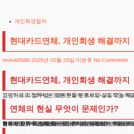
Skip
to
개인회생절차
content
현대카드연체, 개인회생 해결까지
revival2686
2025년 02월 20일
미분류
No Comments
현대카드연체, 개인회생 해결까지
안녕하세요. 법무법인 테헤란의 변호사입니다. 오늘 제가 여러분께 전하고자 하는 메시지는 절망 속에서도 희망을 찾을 수 있다는 점입니다. 카드 연체로 인해 밤낮없이 
연체의 현실 무엇이 문제인가?
현대카드연체 단순한 금전적 문제가 아닙니다. 이는 개
많은 분들이 이 상황에서 패닉에 빠져 무모한 선택을 하
높은 이자의 추가 대출, 사금융 이용, 돌려막기 등은 결
연체로 인한 스트레스는 개인의 일상생활뿐만 아니라 직
지속적인 독촉 전화, 불안감, 수치심은 때로는 우울증이나 다른 정신건강 문제로 이어질 수 있습니다. 이는 단순한 금전적 손실을 넘어서는 심각한 사회적, 심리적 문제를 야기할 수 있습니다.