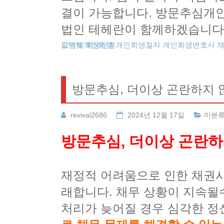
결이 가능합니다. 방문추심개인
법인 테헤란이 함께하겠습니다
도박빚개인회생
카드값연체
회생신청
개인회생절차
개인회생변호사
방문추심, 더이상 곤란하지
revival2686
2024년 12월 17일
미분
방문추심, 더이상 곤란
재정적 어려움으로 인한 채권사
래합니다. 채무 상황이 지속될
처리가 늦어질 경우 심각한 정