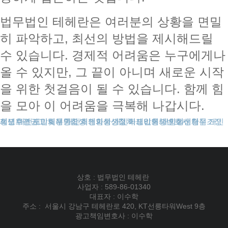
법무법인 테헤란은 여러분의 상황을 면밀
히 파악하고, 최선의 방법을 제시해드릴
수 있습니다. 경제적 어려움은 누구에게나
올 수 있지만, 그 끝이 아니며 새로운 시작
을 위한 첫걸음이 될 수 있습니다. 함께 힘
을 모아 이 어려움을 극복해 나갑시다.
성년후견
채무조정제도
개인회생보정권고
대전개인회생
도박빚개인회생
채무통합
개인회생파산
개인회생신청
개인회생절차
개인회생비용
카드값연체
개인회생변호사
개인회생단점
회생신청
상호 : 법무법인 테헤란
사업자 : 589-86-01340
대표자 : 이수학
주소 : 서울시 강남구 테헤란로 420, KT선릉타워West 9층
광고책임변호사 : 이수학