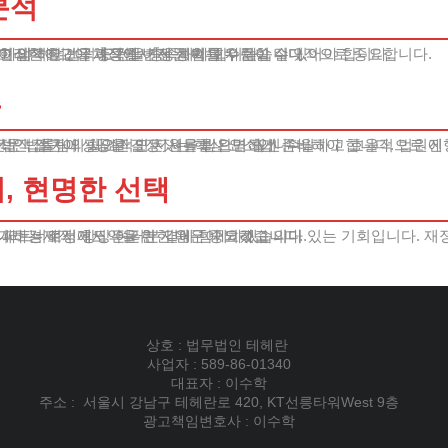
분석
고 엄격한 법적 요건을 충족해야 합니다.
 현실적이고 구체적인 변제 계획을 수립할 수 있어야 합니다.
이러한 요건을 충족할 가능성이 매우 높습니다.
아야 하며, 이 과정에서 전문 법률 자문이 절대적으로 중요합니다.
드
 전문 법률팀의 체계적인 지원을 받으면 훨씬 수월하고 효율적으로 진
니다.
적인 접근이 성공을 결정짓는 핵심 요소입니다.
 현명한 선택
 파트너로서 항상 여러분 곁에 함께하겠습니다.
설계하는 여정에서 든든한 지원군이 되겠습니다.
상호 : 법무법인 테헤란
사업자 : 589-86-01340
대표자 : 이수학
주소 : 서울시 강남구 테헤란로 420, KT선릉타워West 9층
광고책임변호사 : 이수학